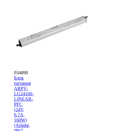
034890
Блок
питания
ARPV-
LG24160-
LINEAR-
PFC
(24V,
6.7A,
160W)
(Arlight,
IP67