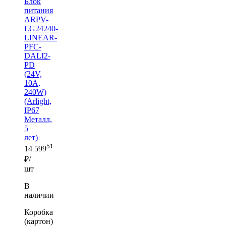
Блок
питания
ARPV-
LG24240-
LINEAR-
PFC-
DALI2-
PD
(24V,
10A,
240W)
(Arlight,
IP67
Металл,
5
лет)
51
14 599
₽/
шт
В
наличии
Коробка
(картон)