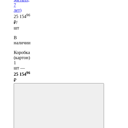
7
лет)
96
25 154
₽/
шт
В
наличии
Коробка
(картон)
1
шт —
96
25 154
₽