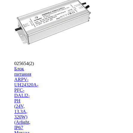
025654(2)
Блок
питания
ARPV-
UH24320A-
PFC-
DALI2-
PH
(24V,
13.3A,
320W)
(Arlight,
IP67
Металл,