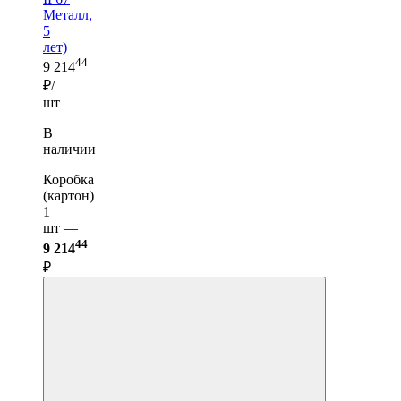
Металл,
5
лет)
44
9 214
₽/
шт
В
наличии
Коробка
(картон)
1
шт —
44
9 214
₽