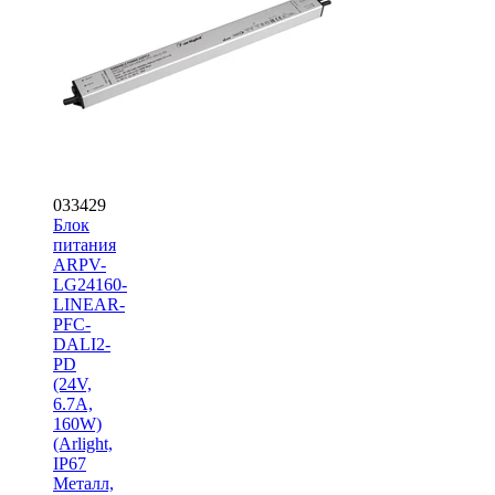
033429
Блок
питания
ARPV-
LG24160-
LINEAR-
PFC-
DALI2-
PD
(24V,
6.7A,
160W)
(Arlight,
IP67
Металл,