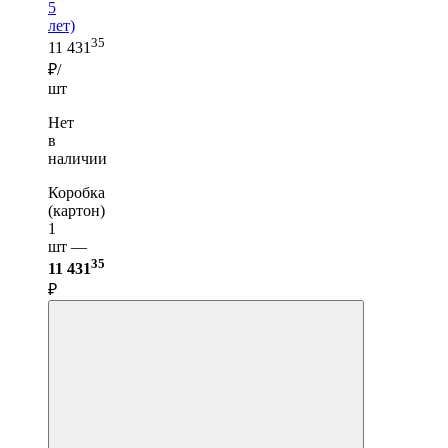
5
лет)
35
11 431
₽/
шт
Нет
в
наличии
Коробка
(картон)
1
шт —
35
11 431
₽