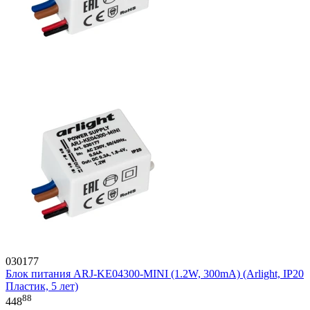
030177
Блок питания ARJ-KE04300-MINI (1.2W, 300mA) (Arlight, IP20
Пластик, 5 лет)
88
448