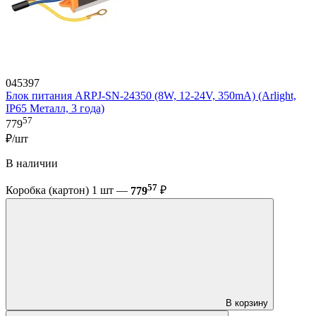
045397
Блок питания ARPJ-SN-24350 (8W, 12-24V, 350mA) (Arlight,
IP65 Металл, 3 года)
57
779
₽/шт
В наличии
57
Коробка (картон) 1 шт —
779
₽
В корзину