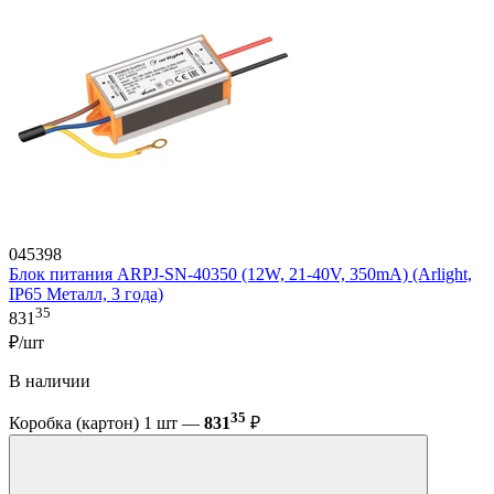
045398
Блок питания ARPJ-SN-40350 (12W, 21-40V, 350mA) (Arlight,
IP65 Металл, 3 года)
35
831
₽/шт
В наличии
35
Коробка (картон) 1 шт —
831
₽