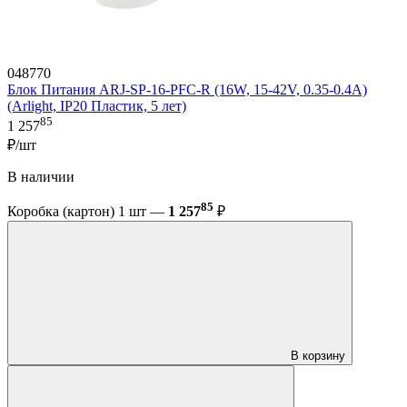
048770
Блок Питания ARJ-SP-16-PFC-R (16W, 15-42V, 0.35-0.4A)
(Arlight, IP20 Пластик, 5 лет)
85
1 257
₽/шт
В наличии
85
Коробка (картон) 1 шт —
1 257
₽
В корзину