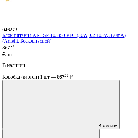
046273
Блок питания ARJ-SP-103350-PFC (36W, 62-103V, 350mA)
(Arlight, Бескорпусной)
53
867
₽/шт
В наличии
53
Коробка (картон) 1 шт —
867
₽
В корзину