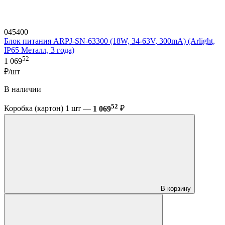
045400
Блок питания ARPJ-SN-63300 (18W, 34-63V, 300mA) (Arlight,
IP65 Металл, 3 года)
52
1 069
₽/шт
В наличии
52
Коробка (картон) 1 шт —
1 069
₽
В корзину