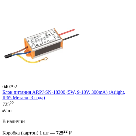
040792
Блок питания ARPJ-SN-18300 (5W, 9-18V, 300mA) (Arlight,
IP65 Металл, 3 года)
22
725
₽/шт
В наличии
22
Коробка (картон) 1 шт —
725
₽