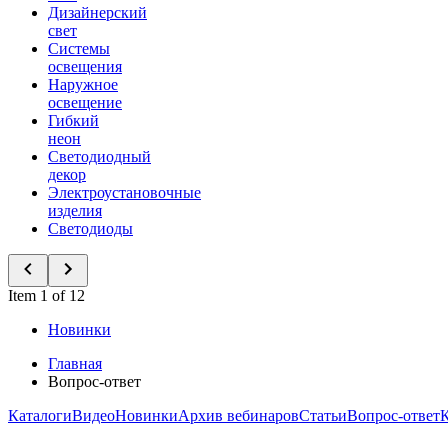
Дизайнерский
свет
Системы
освещения
Наружное
освещение
Гибкий
неон
Светодиодный
декор
Электроустановочные
изделия
Светодиоды
Item 1 of 12
Новинки
Главная
Вопрос-ответ
Каталоги
Видео
Новинки
Архив вебинаров
Статьи
Вопрос-ответ