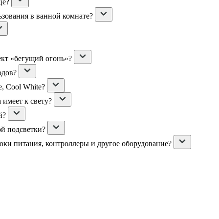
це?
ьзования в ванной комнате?
ект «бегущий огонь»?
одов?
, Cool White?
 имеет к свету?
й?
ой подсветки?
локи питания, контроллеры и другое оборудование?