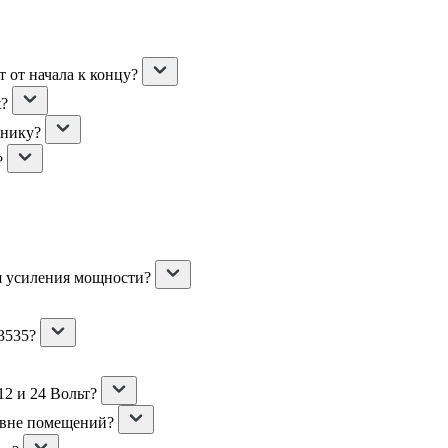
 от начала к концу?
t?
ьнику?
?
я усиления мощности?
3535?
2 и 24 Вольт?
 вне помещений?