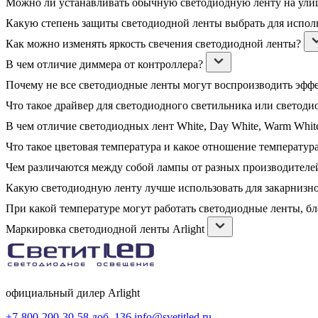
Можно ли устанавливать обычную светодиодную ленту на ули
Какую степень защиты светодиодной ленты выбрать для испол
Как можно изменять яркость свечения светодиодной ленты?
В чем отличие диммера от контроллера?
Почему не все светодиодные ленты могут воспроизводить эфф
Что такое драйвер для светодиодного светильника или светоди
В чем отличие светодиодных лент White, Day White, Warm White
Что такое цветовая температура и какое отношение температура
Чем различаются между собой лампы от разных производителе
Какую светодиодную ленту лучше использовать для закарнизн
При какой температуре могут работать светодиодные ленты, б
Маркировка светодиодной ленты Arlight
официальный дилер Arlight
+7-800-200-30-58 доб. 136
info@svetitled.ru