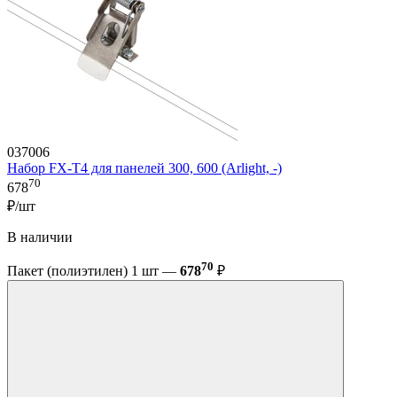
037006
Набор FX-T4 для панелей 300, 600 (Arlight, -)
70
678
₽/шт
В наличии
70
Пакет (полиэтилен) 1 шт —
678
₽