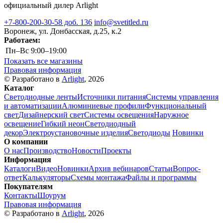
официальный дилер Arlight
+7-800-200-30-58 доб. 136
info@svetitled.ru
Воронеж, ул. Донбасская, д.25, к.2
Работаем:
Пн–Вс
9:00–19:00
Показать все магазины
Правовая информация
© Разработано в
Arlight
, 2026
Каталог
Светодиодные ленты
Источники питания
Системы управления
и автоматизации
Алюминиевые профили
Функциональный
свет
Дизайнерский свет
Системы освещения
Наружное
освещение
Гибкий неон
Светодиодный
декор
Электроустановочные изделия
Светодиоды
Новинки
О компании
О нас
Производство
Новости
Проекты
Информация
Каталоги
Видео
Новинки
Архив вебинаров
Статьи
Вопрос-
ответ
Калькуляторы
Схемы монтажа
Файлы и программы
Покупателям
Контакты
Шоурум
Правовая информация
© Разработано в
Arlight
, 2026