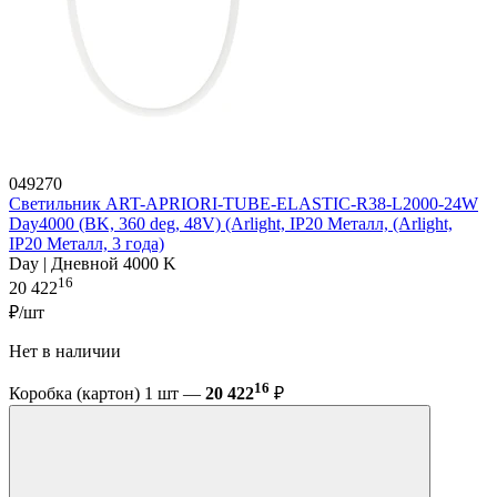
049270
Светильник ART-APRIORI-TUBE-ELASTIC-R38-L2000-24W
Day4000 (BK, 360 deg, 48V) (Arlight, IP20 Металл, (Arlight,
IP20 Металл, 3 года)
Day | Дневной 4000 K
16
20 422
₽/шт
Нет в наличии
16
Коробка (картон) 1 шт —
20 422
₽