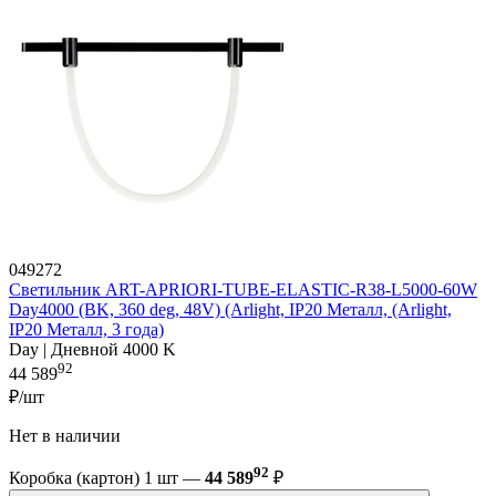
049272
Светильник ART-APRIORI-TUBE-ELASTIC-R38-L5000-60W
Day4000 (BK, 360 deg, 48V) (Arlight, IP20 Металл, (Arlight,
IP20 Металл, 3 года)
Day | Дневной 4000 K
92
44 589
₽/шт
Нет в наличии
92
Коробка (картон) 1 шт —
44 589
₽