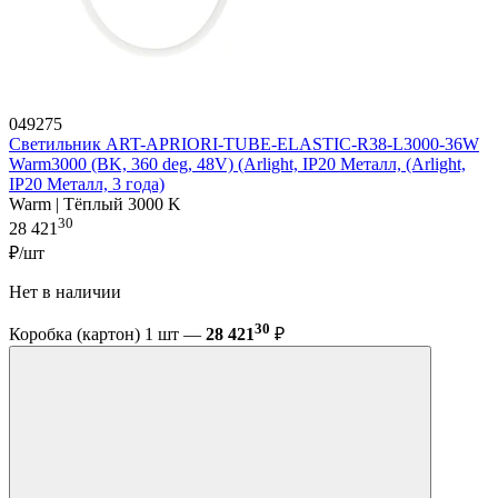
049275
Светильник ART-APRIORI-TUBE-ELASTIC-R38-L3000-36W
Warm3000 (BK, 360 deg, 48V) (Arlight, IP20 Металл, (Arlight,
IP20 Металл, 3 года)
Warm | Тёплый 3000 K
30
28 421
₽/шт
Нет в наличии
30
Коробка (картон) 1 шт —
28 421
₽