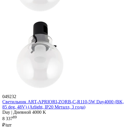
049232
Светильник ART-APRIORI-ZORB-С-R110-5W Day4000 (BK,
85 deg, 48V) (Arlight, IP20 Металл, 3 года)
Day | Дневной 4000 K
89
8 337
₽/шт