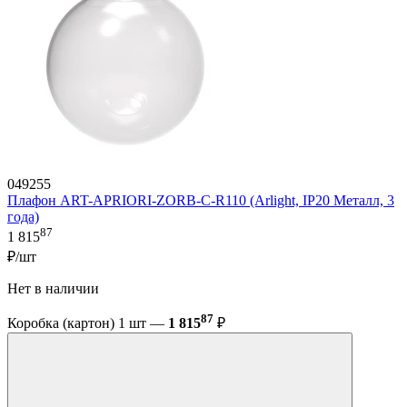
049255
Плафон ART-APRIORI-ZORB-С-R110 (Arlight, IP20 Металл, 3
года)
87
1 815
₽/шт
Нет в наличии
87
Коробка (картон) 1 шт —
1 815
₽