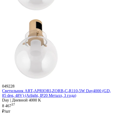
049228
Светильник ART-APRIORI-ZORB-C-R110-5W Day4000 (GD,
85 deg, 48V) (Arlight, IP20 Металл, 3 года)
Day | Дневной 4000 K
37
8 467
₽/шт