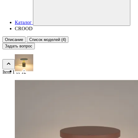
Каталог
CROOD
Описание
Список моделей (4)
Задать вопрос
Item 1 of 12