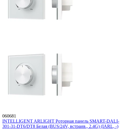
060681
INTELLIGENT ARLIGHT Роторная панель SMART-DALI-
301-31-DT6/DT8 Белая (BUS/24V, встраив., 2.4G) (IARL, -)