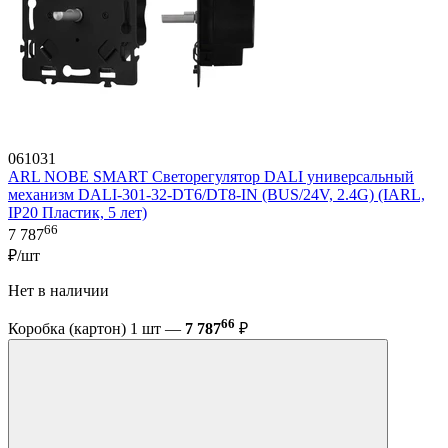
061031
ARL NOBE SMART Светорегулятор DALI универсальный
механизм DALI-301-32-DT6/DT8-IN (BUS/24V, 2.4G) (IARL,
IP20 Пластик, 5 лет)
66
7 787
₽/шт
Нет в наличии
66
Коробка (картон) 1 шт —
7 787
₽