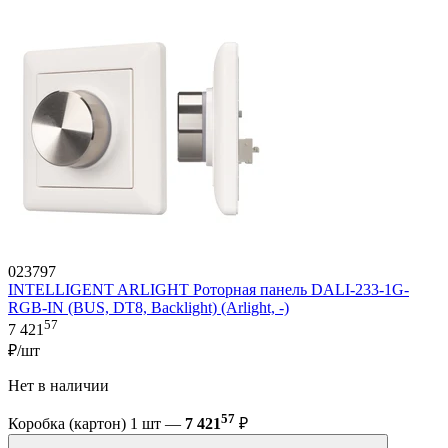
023797
INTELLIGENT ARLIGHT Роторная панель DALI-233-1G-
RGB-IN (BUS, DT8, Backlight) (Arlight, -)
57
7 421
₽/шт
Нет в наличии
57
Коробка (картон) 1 шт —
7 421
₽