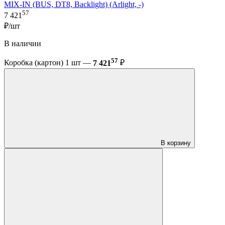
MIX-IN (BUS, DT8, Backlight) (Arlight, -)
57
7 421
₽/шт
В наличии
57
Коробка (картон) 1 шт —
7 421
₽
В корзину