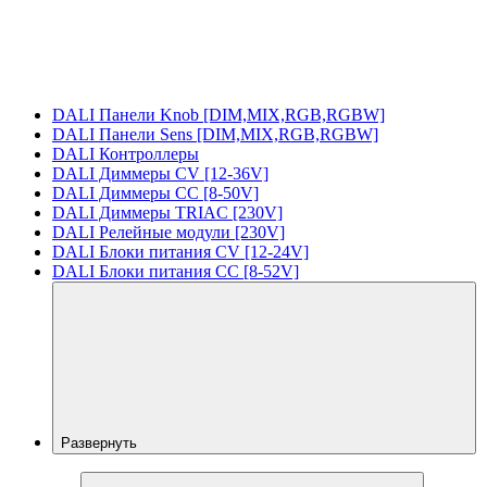
DALI Панели Knob [DIM,MIX,RGB,RGBW]
DALI Панели Sens [DIM,MIX,RGB,RGBW]
DALI Контроллеры
DALI Диммеры CV [12-36V]
DALI Диммеры CC [8-50V]
DALI Диммеры TRIAC [230V]
DALI Релейные модули [230V]
DALI Блоки питания CV [12-24V]
DALI Блоки питания CC [8-52V]
Развернуть