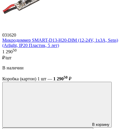
031620
Микродиммер SMART-D13-H20-DIM (12-24V, 1x3A, Sens)
(Arlight, IP20 Пластик, 5 лет)
50
1 290
₽/шт
В наличии
50
Коробка (картон) 1 шт —
1 290
₽
В корзину