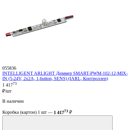
055836
INTELLIGENT ARLIGHT Диммер SMART-PWM-102-12-MIX-
IN (5-24V, 2x2A, 1-button, SENS) (IARL, Контроллер)
73
1 417
₽/шт
В наличии
73
Коробка (картон) 1 шт —
1 417
₽