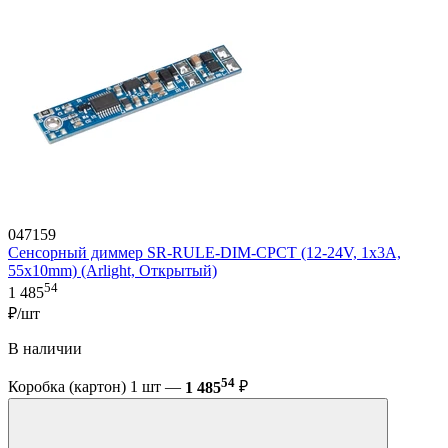
047159
Сенсорный диммер SR-RULE-DIM-CPCT (12-24V, 1x3A,
55x10mm) (Arlight, Открытый)
54
1 485
₽/шт
В наличии
54
Коробка (картон) 1 шт —
1 485
₽