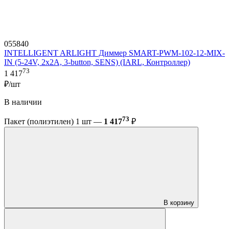
055840
INTELLIGENT ARLIGHT Диммер SMART-PWM-102-12-MIX-
IN (5-24V, 2x2A, 3-button, SENS) (IARL, Контроллер)
73
1 417
₽/шт
В наличии
73
Пакет (полиэтилен) 1 шт —
1 417
₽
В корзину