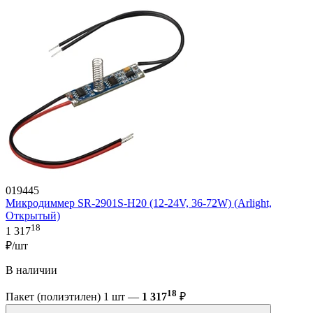
019445
Микродиммер SR-2901S-H20 (12-24V, 36-72W) (Arlight,
Открытый)
18
1 317
₽/шт
В наличии
18
Пакет (полиэтилен) 1 шт —
1 317
₽