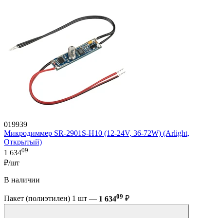
019939
Микродиммер SR-2901S-H10 (12-24V, 36-72W) (Arlight,
Открытый)
09
1 634
₽/шт
В наличии
09
Пакет (полиэтилен) 1 шт —
1 634
₽