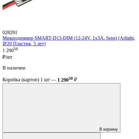
028291
Микродиммер SMART-D13-DIM (12-24V, 1x3A, Sens) (Arlight,
IP20 Пластик, 5 лет)
50
1 290
₽/шт
В наличии
50
Коробка (картон) 1 шт —
1 290
₽
В корзину