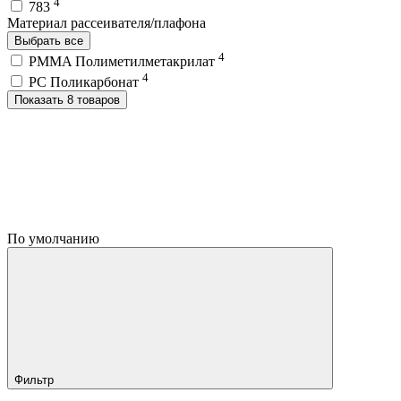
4
783
Материал рассеивателя/плафона
Выбрать все
4
PMMA Полиметилметакрилат
4
PC Поликарбонат
Показать 8 товаров
По умолчанию
Фильтр