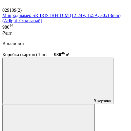
029109(2)
Микродиммер SR-IRIS-IRH-DIM (12-24V, 1x5A, 30x13mm)
(Arlight, Открытый)
46
980
₽/шт
В наличии
46
Коробка (картон) 1 шт —
980
₽
В корзину