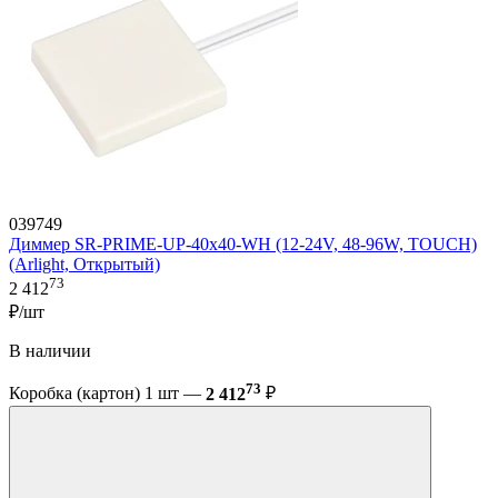
039749
Диммер SR-PRIME-UP-40x40-WH (12-24V, 48-96W, TOUCH)
(Arlight, Открытый)
73
2 412
₽/шт
В наличии
73
Коробка (картон) 1 шт —
2 412
₽