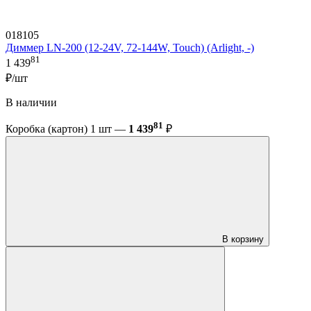
018105
Диммер LN-200 (12-24V, 72-144W, Touch) (Arlight, -)
81
1 439
₽/шт
В наличии
81
Коробка (картон) 1 шт —
1 439
₽
В корзину