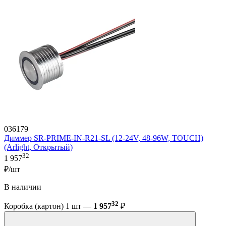
036179
Диммер SR-PRIME-IN-R21-SL (12-24V, 48-96W, TOUCH)
(Arlight, Открытый)
32
1 957
₽/шт
В наличии
32
Коробка (картон) 1 шт —
1 957
₽