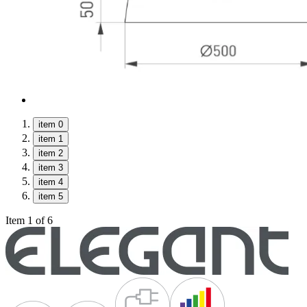
item 0
item 1
item 2
item 3
item 4
item 5
Item 1 of 6