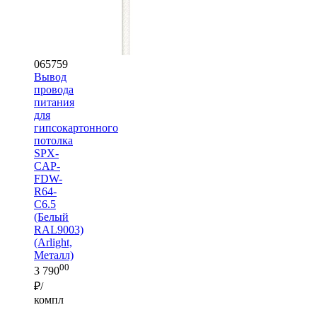
065759
Вывод
провода
питания
для
гипсокартонного
потолка
SPX-
CAP-
FDW-
R64-
C6.5
(Белый
RAL9003)
(Arlight,
Металл)
00
3 790
₽/
компл