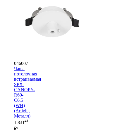
046007
Чаша
потолочная
встраиваемая
SPX-
CANOPY-
R60-
C6.5
(WH)
(Arlight,
Металл)
41
1 831
₽/