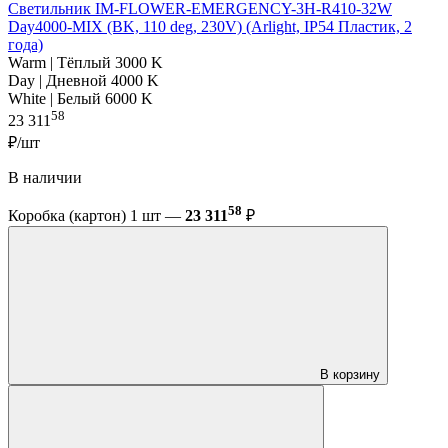
Светильник IM-FLOWER-EMERGENCY-3H-R410-32W
Day4000-MIX (BK, 110 deg, 230V) (Arlight, IP54 Пластик, 2
года)
Warm | Тёплый 3000 K
Day | Дневной 4000 K
White | Белый 6000 K
58
23 311
₽/шт
В наличии
58
Коробка (картон) 1 шт —
23 311
₽
В корзину