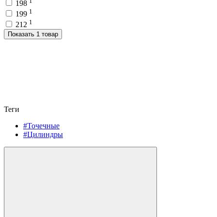
1
198
1
199
1
212
Показать 1 товар
Теги
#Точечные
#Цилиндры