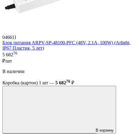
046611
Блок питания ARPV-SP-48100-PFC (48V, 2.1A, 100W) (Arlight,
IP67 Пластик, 5 лет)
76
5 682
₽/шт
В наличии
76
Коробка (картон) 1 шт —
5 682
₽
В корзину