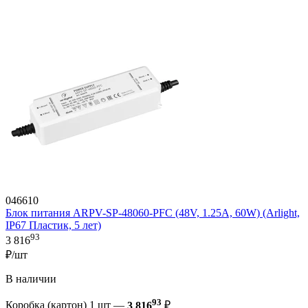
046610
Блок питания ARPV-SP-48060-PFC (48V, 1.25A, 60W) (Arlight,
IP67 Пластик, 5 лет)
93
3 816
₽/шт
В наличии
93
Коробка (картон) 1 шт —
3 816
₽