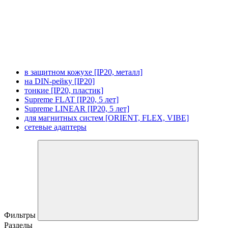
в защитном кожухе [IP20, металл]
на DIN-рейку [IP20]
тонкие [IP20, пластик]
Supreme FLAT [IP20, 5 лет]
Supreme LINEAR [IP20, 5 лет]
для магнитных систем [ORIENT, FLEX, VIBE]
сетевые адаптеры
Фильтры
Разделы