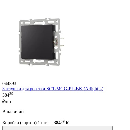
044893
Заглушка для розетки SCT-MGG-PL-BK (Arlight, -)
39
384
₽/шт
В наличии
39
Коробка (картон) 1 шт —
384
₽