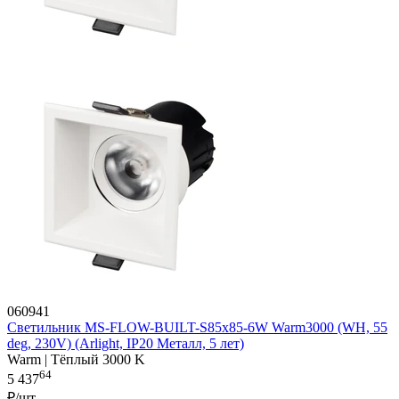
060941
Светильник MS-FLOW-BUILT-S85x85-6W Warm3000 (WH, 55
deg, 230V) (Arlight, IP20 Металл, 5 лет)
Warm | Тёплый 3000 K
64
5 437
₽/шт