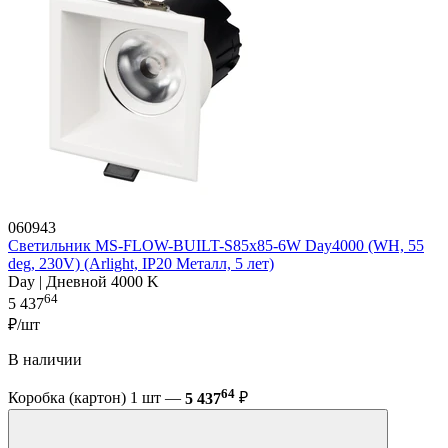
060943
Светильник MS-FLOW-BUILT-S85x85-6W Day4000 (WH, 55
deg, 230V) (Arlight, IP20 Металл, 5 лет)
Day | Дневной 4000 K
64
5 437
₽/шт
В наличии
64
Коробка (картон) 1 шт —
5 437
₽