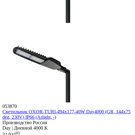
053870
Светильник OXOR-TURI-494х177-40W Day4000 (GR, 144x75
deg, 230V) IP66 (Arlight, -)
Производство Россия
Day | Дневной 4000 K
93
32 032