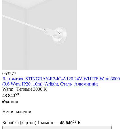
053577
Лента-трос STINGRAY-R2-IC-A120 24V WHITE Warm3000
(9.6 W/m, IP20, 10m) (Arlight, Сталь+Алюминий)
Warm | Тёплый 3000 K
59
48 840
₽/компл
Нет в наличии
59
Коробка (картон) 1 компл —
48 840
₽