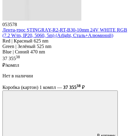
053578
Лента-трос STINGRAY-R2-RT-B30-10mm 24V WHITE RGB
(7.2 W/m, IP20, 5060, 5m) (Arlight, Сталь+Алюминий)
Red | Красный 625 nm
Green | Зелёный 525 nm
Blue | Синий 470 nm
38
37 355
₽/компл
Нет в наличии
38
Коробка (картон) 1 компл —
37 355
₽
В корзину