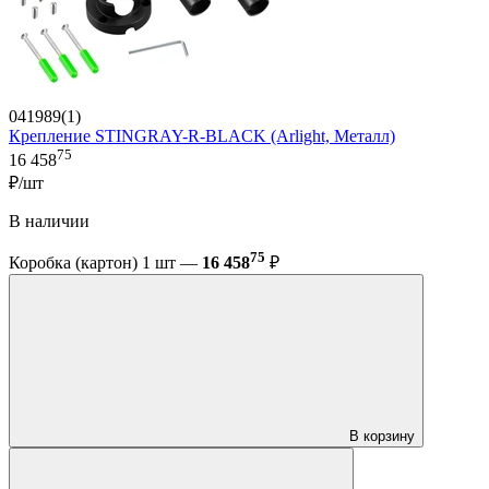
041989(1)
Крепление STINGRAY-R-BLACK (Arlight, Металл)
75
16 458
₽/шт
В наличии
75
Коробка (картон) 1 шт —
16 458
₽
В корзину