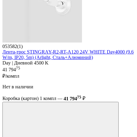
053582(1)
Лента-трос STINGRAY-R2-RT-A120 24V WHITE Day4000 (9.6
W/m, IP20, 5m) (Arlight, Сталь+Алюминий)
Day | Дневной 4500 K
75
41 794
₽/компл
Нет в наличии
75
Коробка (картон) 1 компл —
41 794
₽