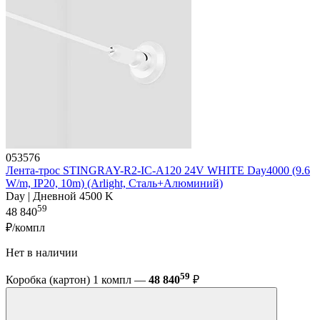
053576
Лента-трос STINGRAY-R2-IC-A120 24V WHITE Day4000 (9.6
W/m, IP20, 10m) (Arlight, Сталь+Алюминий)
Day | Дневной 4500 K
59
48 840
₽/компл
Нет в наличии
59
Коробка (картон) 1 компл —
48 840
₽