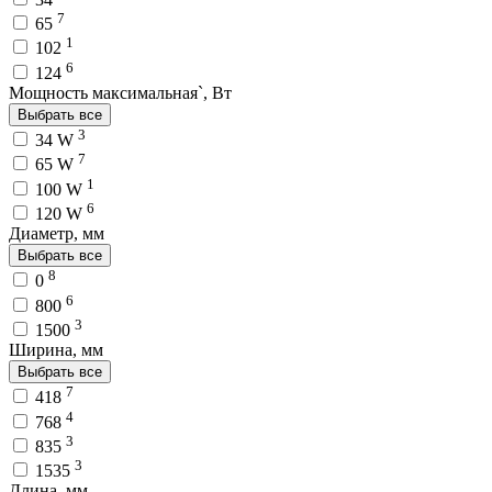
7
65
1
102
6
124
Мощность максимальная`, Вт
Выбрать все
3
34 W
7
65 W
1
100 W
6
120 W
Диаметр, мм
Выбрать все
8
0
6
800
3
1500
Ширина, мм
Выбрать все
7
418
4
768
3
835
3
1535
Длина, мм