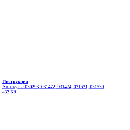
Инструкция
Артикулы: 030293, 031472, 031474, 031531, 031539
433 Кб