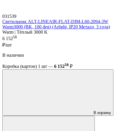
031539
Светильник ALT-LINEAIR-FLAT-DIM-L60-2094-3W
Warm3000 (BK, 100 deg) (Arlight, IP20 Металл, 3 года)
Warm | Тёплый 3000 K
58
6 152
₽/шт
В наличии
58
Коробка (картон) 1 шт —
6 152
₽
В корзину