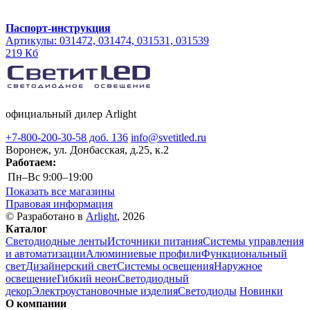
Паспорт-инструкция
Артикулы: 031472, 031474, 031531, 031539
219 Кб
официальный дилер Arlight
+7-800-200-30-58 доб. 136
info@svetitled.ru
Воронеж, ул. Донбасская, д.25, к.2
Работаем:
Пн–Вс
9:00–19:00
Показать все магазины
Правовая информация
© Разработано в
Arlight
, 2026
Каталог
Светодиодные ленты
Источники питания
Системы управления
и автоматизации
Алюминиевые профили
Функциональный
свет
Дизайнерский свет
Системы освещения
Наружное
освещение
Гибкий неон
Светодиодный
декор
Электроустановочные изделия
Светодиоды
Новинки
О компании