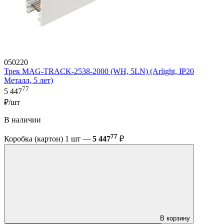
050220
Трек MAG-TRACK-2538-2000 (WH, 5LN) (Arlight, IP20
Металл, 5 лет)
77
5 447
₽/шт
В наличии
77
Коробка (картон) 1 шт —
5 447
₽
В корзину