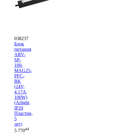
038237
Блок
питания
ARV-
SP-
100-
MAG25-
PFC-
BK
(24V,
4.17A,
100W)
(Arlight,
IP20
Пластик,
5
лет)
44
5 770