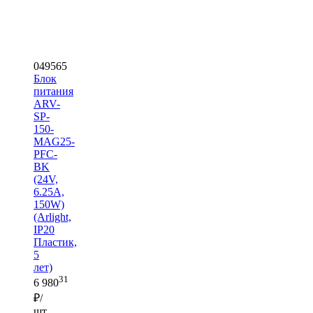
049565
Блок
питания
ARV-
SP-
150-
MAG25-
PFC-
BK
(24V,
6.25A,
150W)
(Arlight,
IP20
Пластик,
5
лет)
31
6 980
₽/
шт