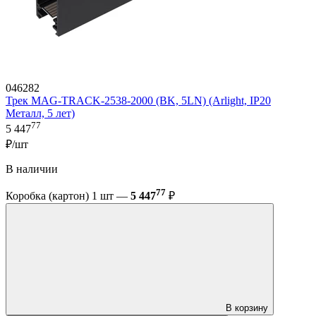
046282
Трек MAG-TRACK-2538-2000 (BK, 5LN) (Arlight, IP20
Металл, 5 лет)
77
5 447
₽/шт
В наличии
77
Коробка (картон) 1 шт —
5 447
₽
В корзину