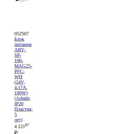
052507
Блок
питания
ARV-
SP-
100-
MAG25-
PFC-
WH
(24V,
4.17A,
100W)
(Arlight,
IP20
Пластик,
5
лет)
87
4 121
₽/