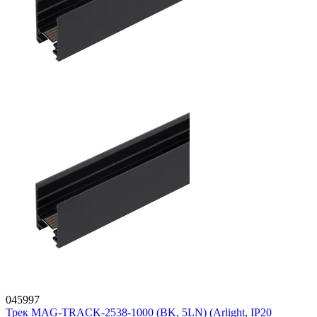
045997
Трек MAG-TRACK-2538-1000 (BK, 5LN) (Arlight, IP20