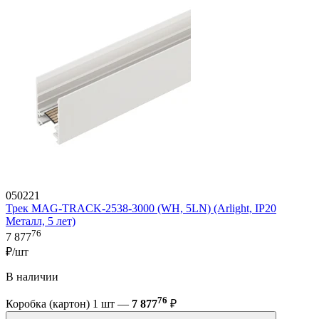
050221
Трек MAG-TRACK-2538-3000 (WH, 5LN) (Arlight, IP20
Металл, 5 лет)
76
7 877
₽/шт
В наличии
76
Коробка (картон) 1 шт —
7 877
₽