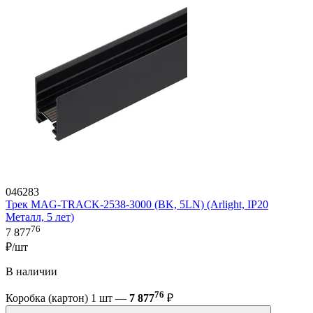
046283
Трек MAG-TRACK-2538-3000 (BK, 5LN) (Arlight, IP20
Металл, 5 лет)
76
7 877
₽/шт
В наличии
76
Коробка (картон) 1 шт —
7 877
₽