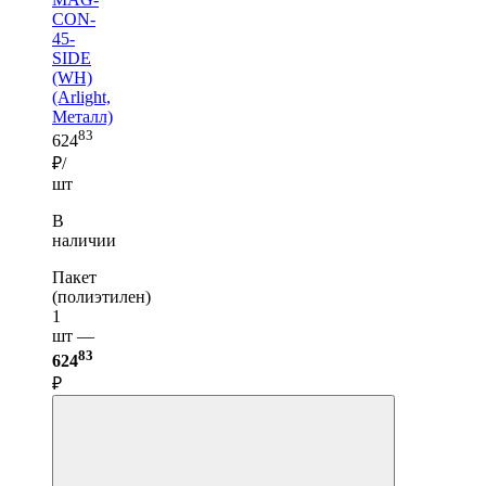
CON-
45-
SIDE
(WH)
(Arlight,
Металл)
83
624
₽/
шт
В
наличии
Пакет
(полиэтилен)
1
шт —
83
624
₽