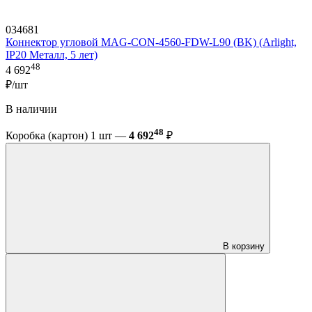
034681
Коннектор угловой MAG-CON-4560-FDW-L90 (BK) (Arlight,
IP20 Металл, 5 лет)
48
4 692
₽/шт
В наличии
48
Коробка (картон) 1 шт —
4 692
₽
В корзину