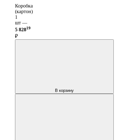
Коробка
(картон)
1
шт —
19
5 828
₽
В корзину