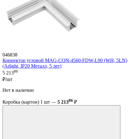
046838
Коннектор угловой MAG-CON-4560-FDW-L90 (WH, 5LN)
(Arlight, IP20 Металл, 5 лет)
86
5 213
₽/шт
Нет в наличии
86
Коробка (картон) 1 шт —
5 213
₽