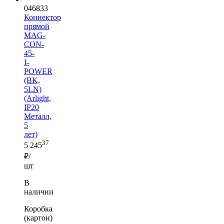
046833
Коннектор
прямой
MAG-
CON-
45-
I-
POWER
(BK,
5LN)
(Arlight,
IP20
Металл,
5
лет)
37
5 245
₽/
шт
В
наличии
Коробка
(картон)