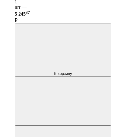
1
шт —
37
5 245
₽
В корзину