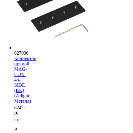
027036
Коннектор
прямой
MAG-
CON-
45-
SIDE
(BK)
(Arlight,
Металл)
83
624
₽/
шт
В