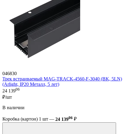
046830
Трек встраиваемый MAG-TRACK-4560-F-3040 (BK, 5LN)
(Arlight, IP20 Металл, 5 лет)
06
24 139
₽/шт
В наличии
06
Коробка (картон) 1 шт —
24 139
₽