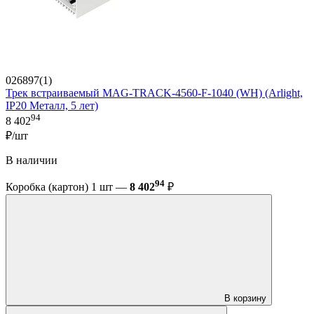
026897(1)
Трек встраиваемый MAG-TRACK-4560-F-1040 (WH) (Arlight,
IP20 Металл, 5 лет)
94
8 402
₽/шт
В наличии
94
Коробка (картон) 1 шт —
8 402
₽
В корзину