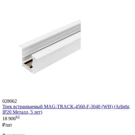
028062
Трек встраиваемый MAG-TRACK-4560-F-3040 (WH) (Arlight,
IP20 Металл, 5 лет)
62
18 906
₽/шт