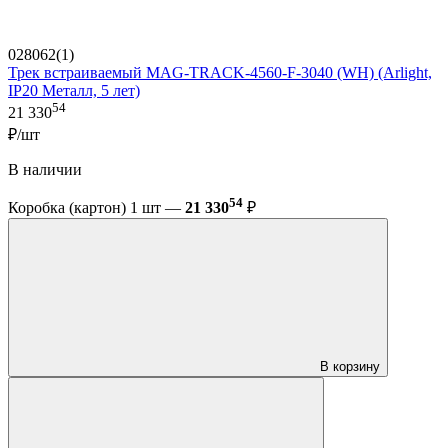
028062(1)
Трек встраиваемый MAG-TRACK-4560-F-3040 (WH) (Arlight,
IP20 Металл, 5 лет)
54
21 330
₽/шт
В наличии
54
Коробка (картон) 1 шт —
21 330
₽
В корзину