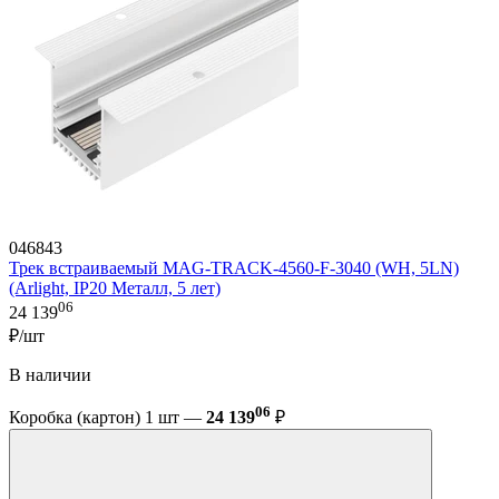
046843
Трек встраиваемый MAG-TRACK-4560-F-3040 (WH, 5LN)
(Arlight, IP20 Металл, 5 лет)
06
24 139
₽/шт
В наличии
06
Коробка (картон) 1 шт —
24 139
₽