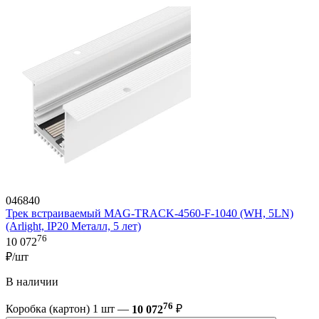
046840
Трек встраиваемый MAG-TRACK-4560-F-1040 (WH, 5LN)
(Arlight, IP20 Металл, 5 лет)
76
10 072
₽/шт
В наличии
76
Коробка (картон) 1 шт —
10 072
₽