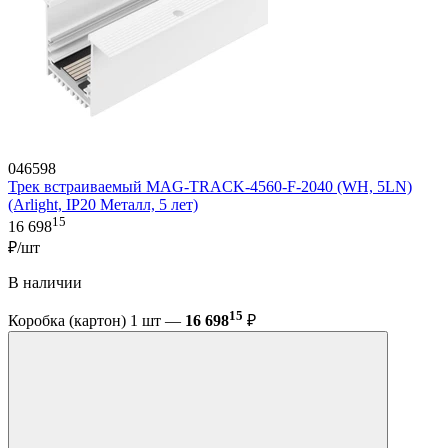
046598
Трек встраиваемый MAG-TRACK-4560-F-2040 (WH, 5LN)
(Arlight, IP20 Металл, 5 лет)
15
16 698
₽/шт
В наличии
15
Коробка (картон) 1 шт —
16 698
₽