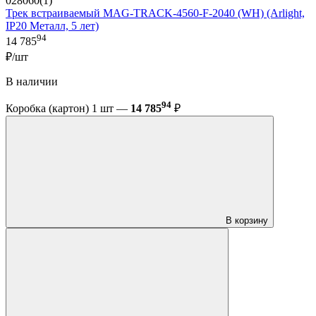
028060(1)
Трек встраиваемый MAG-TRACK-4560-F-2040 (WH) (Arlight,
IP20 Металл, 5 лет)
94
14 785
₽/шт
В наличии
94
Коробка (картон) 1 шт —
14 785
₽
В корзину