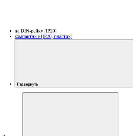
на DIN-рейку [IP20]
компактные [IP20, пластик]
Развернуть