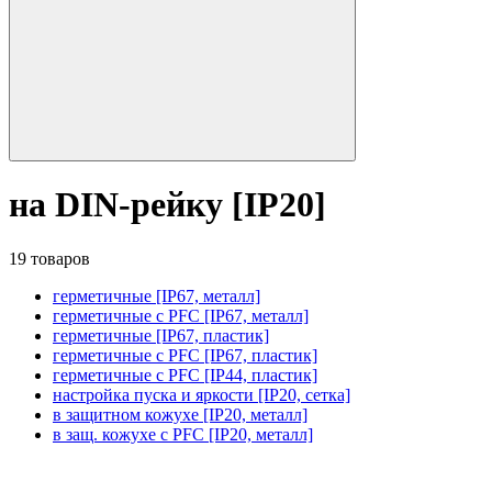
на DIN-рейку [IP20]
19 товаров
герметичные [IP67, металл]
герметичные с PFC [IP67, металл]
герметичные [IP67, пластик]
герметичные с PFC [IP67, пластик]
герметичные с PFC [IP44, пластик]
настройка пуска и яркости [IP20, сетка]
в защитном кожухе [IP20, металл]
в защ. кожухе с PFC [IP20, металл]