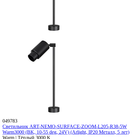
049783
Светильник ART-NEMO-SURFACE-ZOOM-L205-R38-5W
Warm3000 (BK, 10-55 deg, 24V) (Arlight, IP20 Металл, 5 лет)
Warm | Тёплый 3000 K