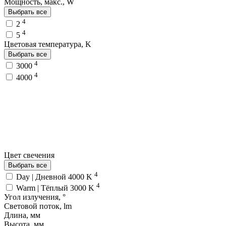
Мощность, макс., W
Выбрать все
4
2
4
5
Цветовая температура, K
Выбрать все
4
3000
4
4000
Цвет свечения
Выбрать все
4
Day | Дневной 4000 K
4
Warm | Тёплый 3000 K
Угол излучения, °
Световой поток, lm
Длина, мм
Высота, мм