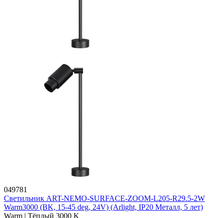
049781
Светильник ART-NEMO-SURFACE-ZOOM-L205-R29.5-2W
Warm3000 (BK, 15-45 deg, 24V) (Arlight, IP20 Металл, 5 лет)
Warm | Тёплый 3000 K