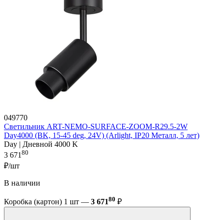
049770
Светильник ART-NEMO-SURFACE-ZOOM-R29.5-2W
Day4000 (BK, 15-45 deg, 24V) (Arlight, IP20 Металл, 5 лет)
Day | Дневной 4000 K
80
3 671
₽/шт
В наличии
80
Коробка (картон) 1 шт —
3 671
₽