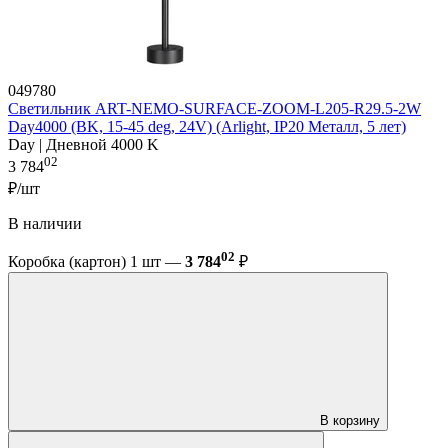
049780
Светильник ART-NEMO-SURFACE-ZOOM-L205-R29.5-2W
Day4000 (BK, 15-45 deg, 24V) (Arlight, IP20 Металл, 5 лет)
Day | Дневной 4000 K
02
3 784
₽/шт
В наличии
02
Коробка (картон) 1 шт —
3 784
₽
В корзину