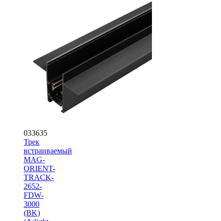
033635
Трек
встраиваемый
MAG-
ORIENT-
TRACK-
2652-
FDW-
3000
(BK)