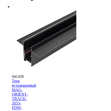
041436
Трек
встраиваемый
MAG-
ORIENT-
TRACK-
2653-
FDW-