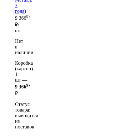
3
года)
97
9 366
₽/
шт
Нет
в
наличии
Коробка
(картон)
1
шт —
97
9 366
₽
Статус
товара:
выводится
из
поставок