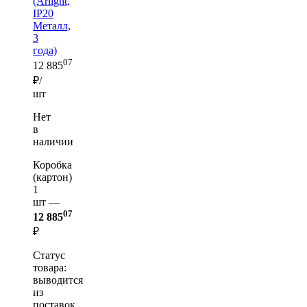
(Arlight,
IP20
Металл,
3
года)
07
12 885
₽/
шт
Нет
в
наличии
Коробка
(картон)
1
шт —
07
12 885
₽
Статус
товара:
выводится
из
поставок