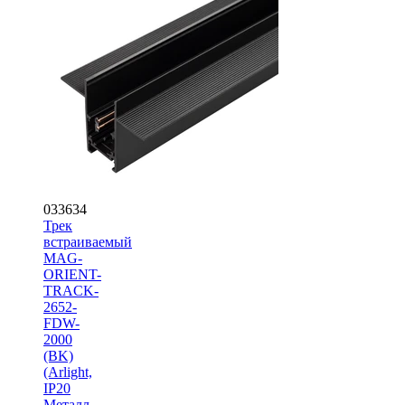
033634
Трек
встраиваемый
MAG-
ORIENT-
TRACK-
2652-
FDW-
2000
(BK)
(Arlight,
IP20
Металл,