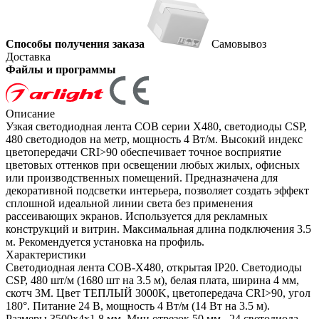
Способы получения заказа
Самовывоз
Доставка
Файлы и программы
Описание
Узкая светодиодная лента COB серии X480, светодиоды CSP,
480 светодиодов на метр, мощность 4 Вт/м. Высокий индекс
цветопередачи CRI>90 обеспечивает точное восприятие
цветовых оттенков при освещении любых жилых, офисных
или производственных помещений. Предназначена для
декоративной подсветки интерьера, позволяет создать эффект
сплошной идеальной линии света без применения
рассеивающих экранов. Используется для рекламных
конструкций и витрин. Максимальная длина подключения 3.5
м. Рекомендуется установка на профиль.
Характеристики
Светодиодная лента COB-X480, открытая IP20. Светодиоды
CSP, 480 шт/м (1680 шт на 3.5 м), белая плата, ширина 4 мм,
скотч 3М. Цвет ТЕПЛЫЙ 3000K, цветопередача CRI>90, угол
180°. Питание 24 В, мощность 4 Вт/м (14 Вт на 3.5 м).
Размеры 3500х4х1.8 мм. Мин.отрезок 50 мм., 24 светодиода.