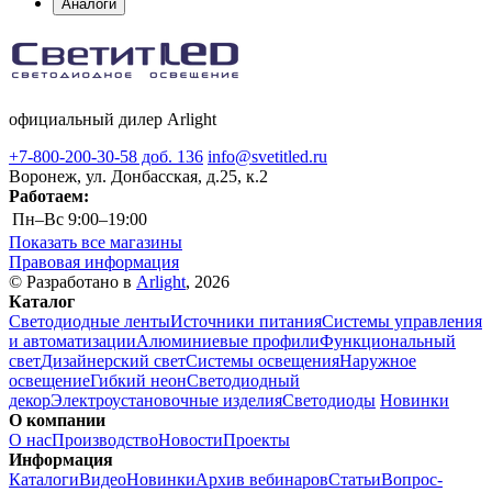
Аналоги
официальный дилер Arlight
+7-800-200-30-58 доб. 136
info@svetitled.ru
Воронеж, ул. Донбасская, д.25, к.2
Работаем:
Пн–Вс
9:00–19:00
Показать все магазины
Правовая информация
© Разработано в
Arlight
, 2026
Каталог
Светодиодные ленты
Источники питания
Системы управления
и автоматизации
Алюминиевые профили
Функциональный
свет
Дизайнерский свет
Системы освещения
Наружное
освещение
Гибкий неон
Светодиодный
декор
Электроустановочные изделия
Светодиоды
Новинки
О компании
О нас
Производство
Новости
Проекты
Информация
Каталоги
Видео
Новинки
Архив вебинаров
Статьи
Вопрос-