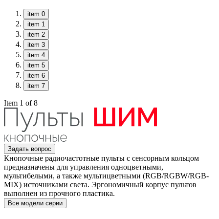
item 0
item 1
item 2
item 3
item 4
item 5
item 6
item 7
Item 1 of 8
Задать вопрос
Кнопочные радиочастотные пульты с сенсорным кольцом
предназначены для управления одноцветными,
мультибелыми, а также мультицветными (RGB/RGBW/RGB-
MIX) источниками света. Эргономичный корпус пультов
выполнен из прочного пластика.
Все модели серии