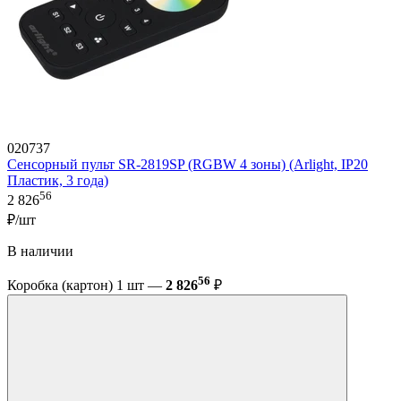
020737
Сенсорный пульт SR-2819SP (RGBW 4 зоны) (Arlight, IP20
Пластик, 3 года)
56
2 826
₽/шт
В наличии
56
Коробка (картон) 1 шт —
2 826
₽