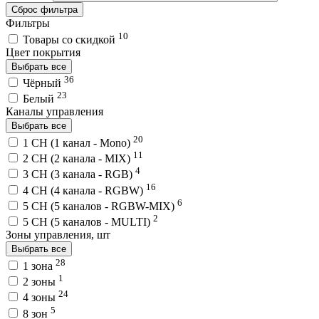
Сброс фильтра
Фильтры
10
Товары со скидкой
Цвет покрытия
Выбрать все
36
Чёрный
23
Белый
Каналы управления
Выбрать все
20
1 CH (1 канал - Mono)
11
2 CH (2 канала - MIX)
4
3 CH (3 канала - RGB)
16
4 CH (4 канала - RGBW)
6
5 CH (5 каналов - RGBW-MIX)
2
5 CH (5 каналов - MULTI)
Зоны управления, шт
Выбрать все
28
1 зона
1
2 зоны
24
4 зоны
5
8 зон