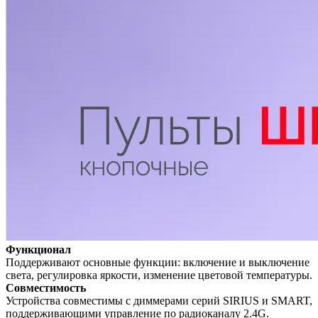
Функционал
Поддерживают основные функции: включение и выключение
света, регулировка яркости, изменение цветовой температуры.
Совместимость
Устройства совместимы с диммерами серий SIRIUS и SMART,
поддерживающими управление по радиоканалу 2.4G.