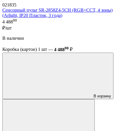
021835
Сенсорный пульт SR-2858Z4-5CH (RGB+CCT, 4 зоны)
(Arlight, IP20 Пластик, 3 года)
90
4 488
₽/шт
В наличии
90
Коробка (картон) 1 шт —
4 488
₽
В корзину