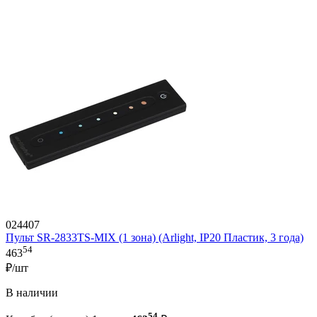
024407
Пульт SR-2833TS-MIX (1 зона) (Arlight, IP20 Пластик, 3 года)
54
463
₽/шт
В наличии
54