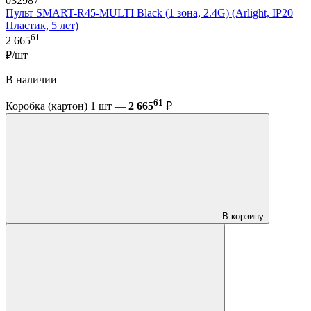
032987
Пульт SMART-R45-MULTI Black (1 зона, 2.4G) (Arlight, IP20
Пластик, 5 лет)
61
2 665
₽/шт
В наличии
61
Коробка (картон) 1 шт —
2 665
₽
В корзину