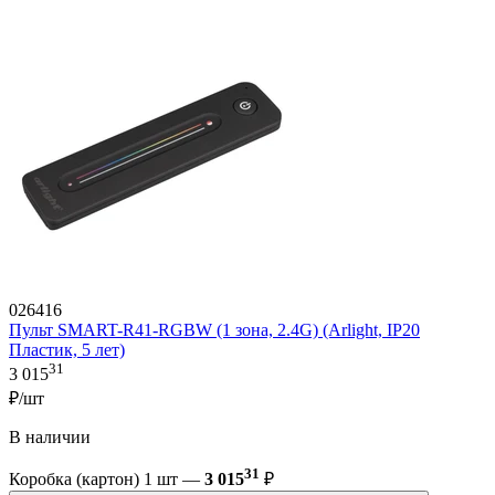
026416
Пульт SMART-R41-RGBW (1 зона, 2.4G) (Arlight, IP20
Пластик, 5 лет)
31
3 015
₽/шт
В наличии
31
Коробка (картон) 1 шт —
3 015
₽