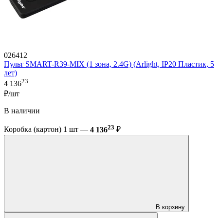
026412
Пульт SMART-R39-MIX (1 зона, 2.4G) (Arlight, IP20 Пластик, 5
лет)
23
4 136
₽/шт
В наличии
23
Коробка (картон) 1 шт —
4 136
₽
В корзину