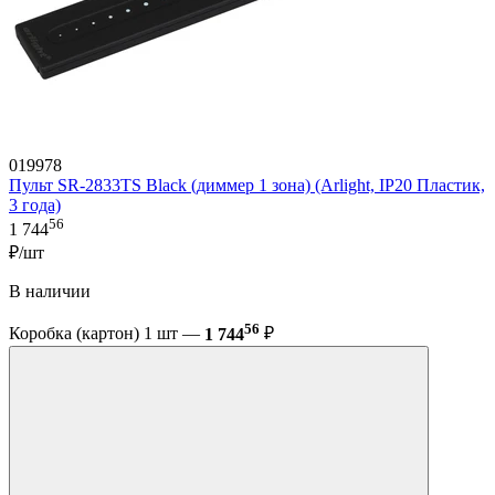
019978
Пульт SR-2833TS Black (диммер 1 зона) (Arlight, IP20 Пластик,
3 года)
56
1 744
₽/шт
В наличии
56
Коробка (картон) 1 шт —
1 744
₽