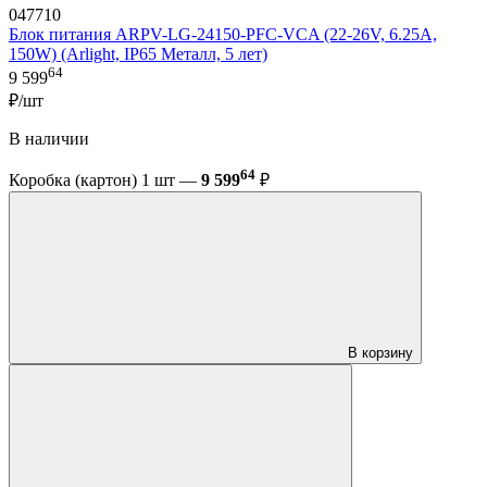
047710
Блок питания ARPV-LG-24150-PFC-VCA (22-26V, 6.25A,
150W) (Arlight, IP65 Металл, 5 лет)
64
9 599
₽/шт
В наличии
64
Коробка (картон) 1 шт —
9 599
₽
В корзину