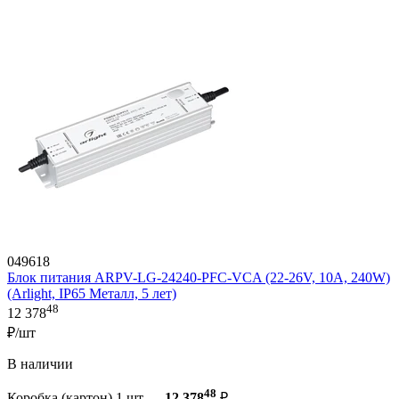
049618
Блок питания ARPV-LG-24240-PFC-VCA (22-26V, 10A, 240W)
(Arlight, IP65 Металл, 5 лет)
48
12 378
₽/шт
В наличии
48
Коробка (картон) 1 шт —
12 378
₽