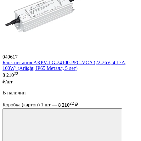
049617
Блок питания ARPV-LG-24100-PFC-VCA (22-26V, 4.17A,
100W) (Arlight, IP65 Металл, 5 лет)
22
8 210
₽/шт
В наличии
22
Коробка (картон) 1 шт —
8 210
₽