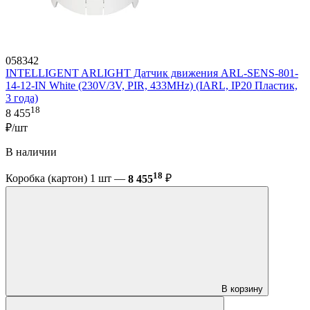
058342
INTELLIGENT ARLIGHT Датчик движения ARL-SENS-801-
14-12-IN White (230V/3V, PIR, 433MHz) (IARL, IP20 Пластик,
3 года)
18
8 455
₽/шт
В наличии
18
Коробка (картон) 1 шт —
8 455
₽
В корзину