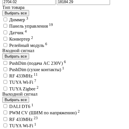
Тип товара
Выбрать все
3
Диммер
19
Панель управления
4
Датчик
2
Конвертер
6
Релейный модуль
Входной сигнал
Выбрать все
6
PushDim (подача AC 230V)
1
PushDim (сухие контакты)
11
RF 433MHz
7
TUYA Wi-Fi
2
TUYA Zigbee
Выходной сигнал
Выбрать все
1
DALI DT6
2
PWM СV (ШИМ по напряжению)
23
RF 433MHz
1
TUYA Wi-Fi