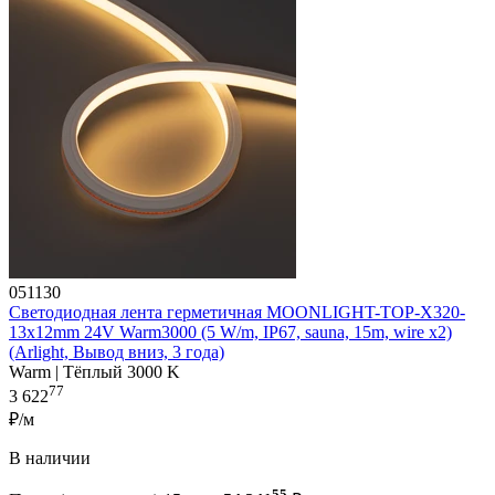
051130
Светодиодная лента герметичная MOONLIGHT-TOP-X320-
13x12mm 24V Warm3000 (5 W/m, IP67, sauna, 15m, wire x2)
(Arlight, Вывод вниз, 3 года)
Warm | Тёплый 3000 K
77
3 622
₽/м
В наличии
55