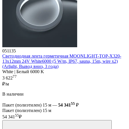
051135
Светодиодная лента герметичная MOONLIGHT-TOP-X320-
13x12mm 24V White6000 (5 W/m, IP67, sauna, 15m, wire x2)
(Arlight, Вывод вниз, 3 года)
White | Белый 6000 K
77
3 622
₽/м
В наличии
55
Пакет (полиэтилен) 15 м —
54 341
₽
Пакет (полиэтилен) 15 м
55
54 341
₽