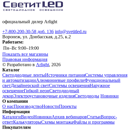
официальный дилер Arlight
+7-800-200-30-58 доб. 136
info@svetitled.ru
Воронеж, ул. Донбасская, д.25, к.2
Работаем:
Пн–Вс
9:00–19:00
Показать все магазины
Правовая информация
© Разработано в
Arlight
, 2026
Каталог
Светодиодные ленты
Источники питания
Системы управления
и автоматизации
Алюминиевые профили
Функциональный
свет
Дизайнерский свет
Системы освещения
Наружное
освещение
Гибкий неон
Светодиодный
декор
Электроустановочные изделия
Светодиоды
Новинки
О компании
О нас
Производство
Новости
Проекты
Информация
Каталоги
Видео
Новинки
Архив вебинаров
Статьи
Вопрос-
ответ
Калькуляторы
Схемы монтажа
Файлы и программы
Покупателям