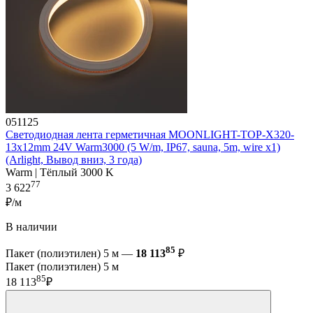
051125
Светодиодная лента герметичная MOONLIGHT-TOP-X320-
13x12mm 24V Warm3000 (5 W/m, IP67, sauna, 5m, wire x1)
(Arlight, Вывод вниз, 3 года)
Warm | Тёплый 3000 K
77
3 622
₽/м
В наличии
85
Пакет (полиэтилен) 5 м —
18 113
₽
Пакет (полиэтилен) 5 м
85
18 113
₽