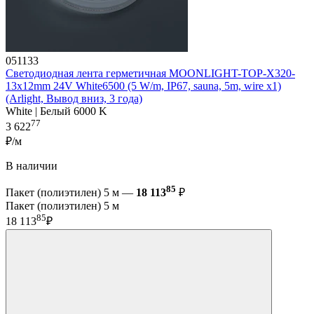
051133
Светодиодная лента герметичная MOONLIGHT-TOP-X320-
13x12mm 24V White6500 (5 W/m, IP67, sauna, 5m, wire x1)
(Arlight, Вывод вниз, 3 года)
White | Белый 6000 K
77
3 622
₽/м
В наличии
85
Пакет (полиэтилен) 5 м —
18 113
₽
Пакет (полиэтилен) 5 м
85
18 113
₽