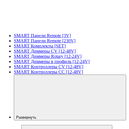
SMART Панели Remote [3V]
SMART Панели Remote [230V]
SMART Комплекты [SET]
SMART Диммеры CV [12-48V]
SMART Диммеры Rotary [12-24V]
SMART Диммеры в профиль [12-24V]
SMART Контроллеры CV [12-48V]
SMART Контроллеры CC [12-48V]
Развернуть