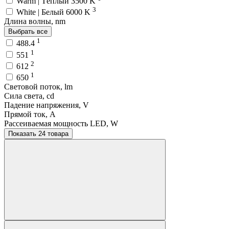
Warm | Тёплый 3500 K
3
White | Белый 6000 K
Длина волны, nm
Выбрать все
1
488.4
1
551
2
612
1
650
Световой поток, lm
Сила света, cd
Падение напряжения, V
Прямой ток, A
Рассеиваемая мощность LED, W
Показать 24 товара