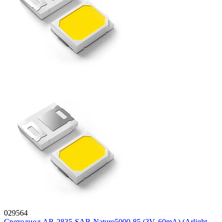
029564
Светодиод AR-2835-SAB-Nature5000-85 (3V, 60mA) (Arlight,