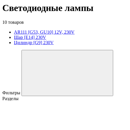
Светодиодные лампы
10 товаров
AR111 [G53, GU10] 12V, 230V
Шар [E14] 230V
Цилиндр [G9] 230V
Фильтры
Разделы