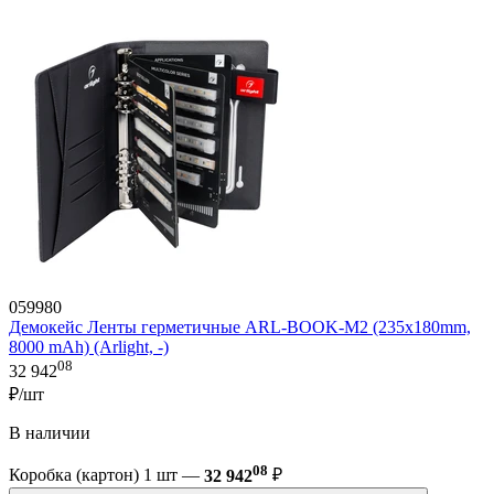
059980
Демокейс Ленты герметичные ARL-BOOK-M2 (235х180mm,
8000 mAh) (Arlight, -)
08
32 942
₽/шт
В наличии
08
Коробка (картон) 1 шт —
32 942
₽