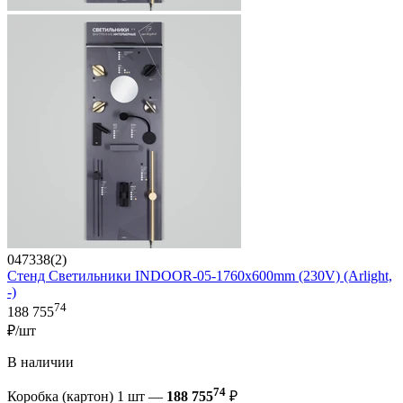
047338(2)
Стенд Светильники INDOOR-05-1760x600mm (230V) (Arlight,
-)
74
188 755
₽/шт
В наличии
74
Коробка (картон) 1 шт —
188 755
₽