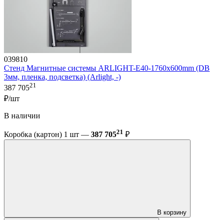
039810
Стенд Магнитные системы ARLIGHT-E40-1760х600mm (DB
3мм, пленка, подсветка) (Arlight, -)
21
387 705
₽/шт
В наличии
21
Коробка (картон) 1 шт —
387 705
₽
В корзину