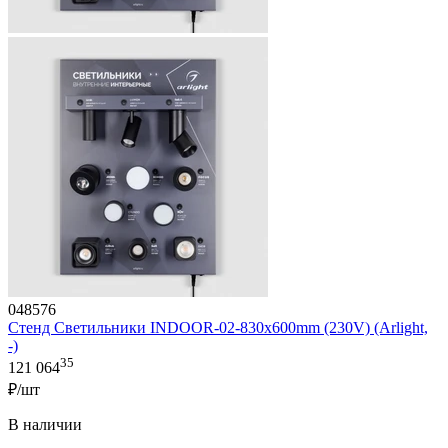
048576
Стенд Светильники INDOOR-02-830х600mm (230V) (Arlight,
-)
35
121 064
₽/шт
В наличии