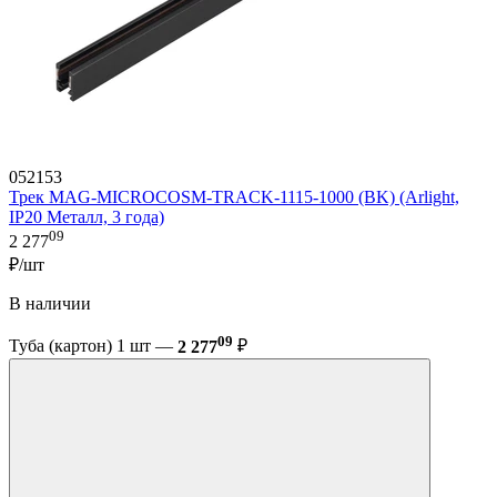
052153
Трек MAG-MICROCOSM-TRACK-1115-1000 (BK) (Arlight,
IP20 Металл, 3 года)
09
2 277
₽/шт
В наличии
09
Туба (картон) 1 шт —
2 277
₽