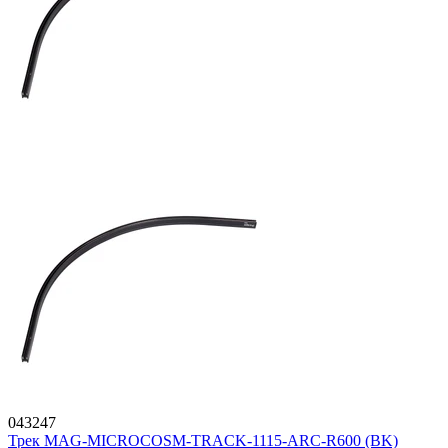
043247
Трек MAG-MICROCOSM-TRACK-1115-ARC-R600 (BK)