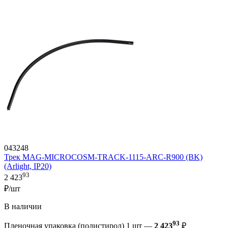
043248
Трек MAG-MICROCOSM-TRACK-1115-ARC-R900 (BK)
(Arlight, IP20)
93
2 423
₽/шт
В наличии
93
Пленочная упаковка (полистирол) 1 шт —
2 423
₽