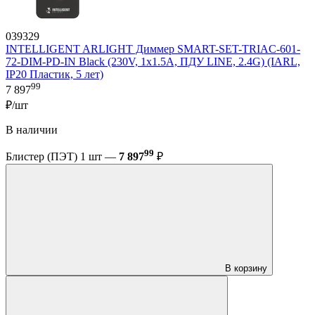
039329
INTELLIGENT ARLIGHT Диммер SMART-SET-TRIAC-601-
72-DIM-PD-IN Black (230V, 1x1.5A, ПДУ LINE, 2.4G) (IARL,
IP20 Пластик, 5 лет)
99
7 897
₽/шт
В наличии
99
Блистер (ПЭТ) 1 шт —
7 897
₽
В корзину