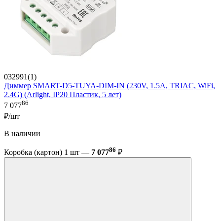
032991(1)
Диммер SMART-D5-TUYA-DIM-IN (230V, 1.5A, TRIAC, WiFi,
2.4G) (Arlight, IP20 Пластик, 5 лет)
86
7 077
₽/шт
В наличии
86
Коробка (картон) 1 шт —
7 077
₽