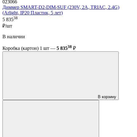
023066
Диммер SMART-D2-DIM-SUF (230V, 2A, TRIAC, 2.4G)
(Arlight, IP20 Пластик, 5 лет)
38
5 835
₽/шт
В наличии
38
Коробка (картон) 1 шт —
5 835
₽
В корзину