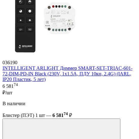
036190
INTELLIGENT ARLIGHT Диммер SMART-SET-TRIAC-601-
72-DIM-PD-IN Black (230V, 1x1.5A, ПДУ 10кн, 2.4G) (IARL,
IP20 Пластик, 5 лет)
74
6 581
₽/шт
В наличии
74
Блистер (ПЭТ) 1 шт —
6 581
₽