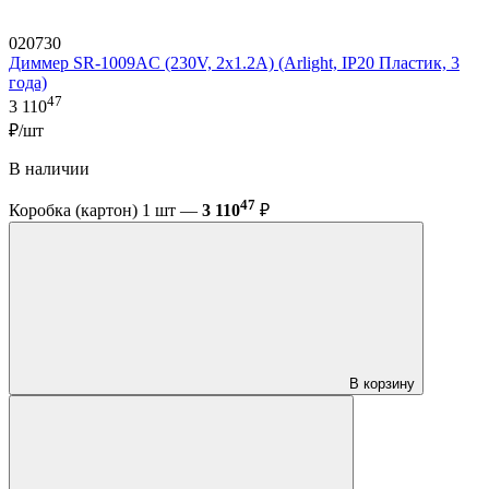
020730
Диммер SR-1009AC (230V, 2x1.2A) (Arlight, IP20 Пластик, 3
года)
47
3 110
₽/шт
В наличии
47
Коробка (картон) 1 шт —
3 110
₽
В корзину