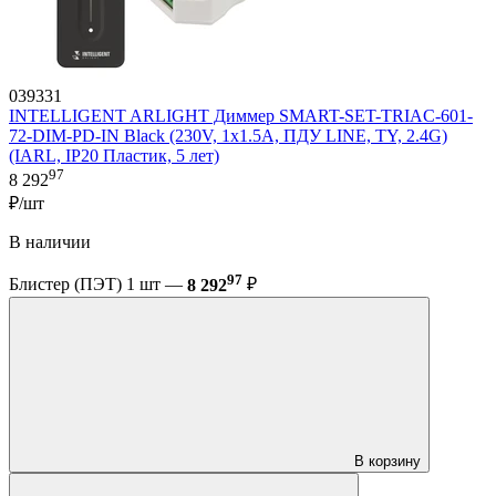
039331
INTELLIGENT ARLIGHT Диммер SMART-SET-TRIAC-601-
72-DIM-PD-IN Black (230V, 1x1.5A, ПДУ LINE, TY, 2.4G)
(IARL, IP20 Пластик, 5 лет)
97
8 292
₽/шт
В наличии
97
Блистер (ПЭТ) 1 шт —
8 292
₽
В корзину