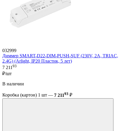
032999
Диммер SMART-D22-DIM-PUSH-SUF (230V, 2A, TRIAC,
2.4G) (Arlight, IP20 Пластик, 5 лет)
93
7 211
₽/шт
В наличии
93
Коробка (картон) 1 шт —
7 211
₽