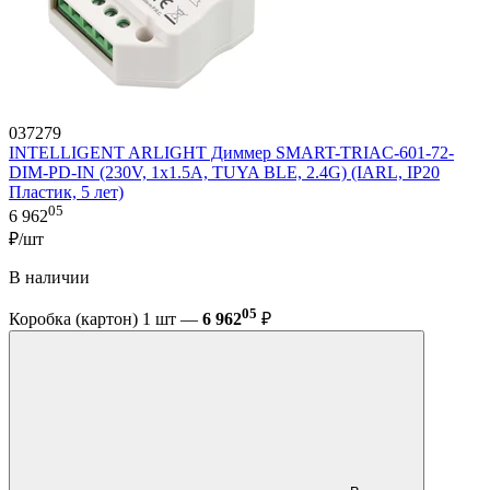
037279
INTELLIGENT ARLIGHT Диммер SMART-TRIAC-601-72-
DIM-PD-IN (230V, 1x1.5A, TUYA BLE, 2.4G) (IARL, IP20
Пластик, 5 лет)
05
6 962
₽/шт
В наличии
05
Коробка (картон) 1 шт —
6 962
₽