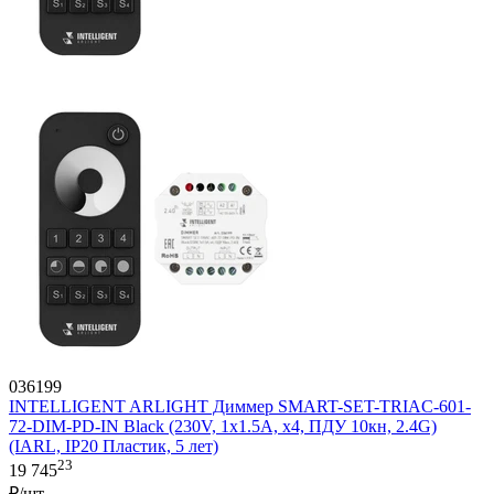
036199
INTELLIGENT ARLIGHT Диммер SMART-SET-TRIAC-601-
72-DIM-PD-IN Black (230V, 1x1.5A, x4, ПДУ 10кн, 2.4G)
(IARL, IP20 Пластик, 5 лет)
23
19 745
₽/шт