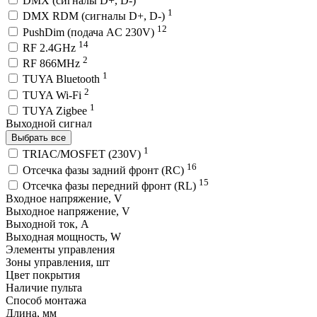
DMX (сигналы D+, D-)
1
DMX RDM (сигналы D+, D-)
12
PushDim (подача AC 230V)
14
RF 2.4GHz
2
RF 866MHz
1
TUYA Bluetooth
2
TUYA Wi-Fi
1
TUYA Zigbee
Выходной сигнал
Выбрать все
1
TRIAC/MOSFET (230V)
16
Отсечка фазы задний фронт (RC)
15
Отсечка фазы передний фронт (RL)
Входное напряжение, V
Выходное напряжение, V
Выходной ток, A
Выходная мощность, W
Элементы управления
Зоны управления, шт
Цвет покрытия
Наличие пульта
Способ монтажа
Длина, мм