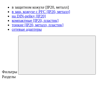
в защитном кожухе [IP20, металл]
в защ. кожухе с PFC [IP20, металл]
на DIN-рейку [IP20]
компактные [IP20, пластик]
тонкие [IP20, металл, пластик]
сетевые адаптеры
Фильтры
Разделы