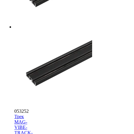
053252
Трек
MAG-
VIBE-
TRACK-