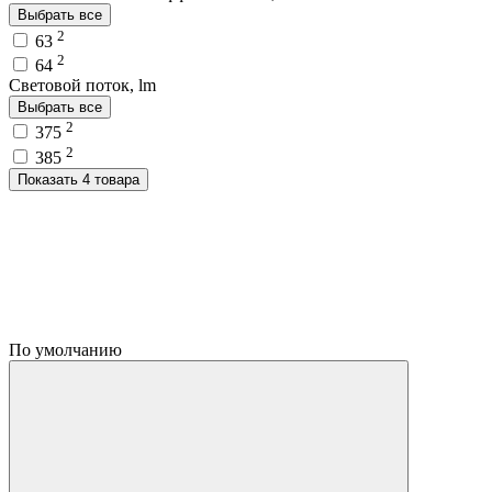
Выбрать все
2
63
2
64
Световой поток, lm
Выбрать все
2
375
2
385
Показать 4 товара
По умолчанию