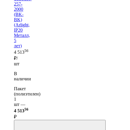
257-
2000
(BK-
BK)
(Arlight,
IP20
Металл,
5
лет)
56
4 513
₽/
шт
В
наличии
Пакет
(полиэтилен)
1
шт —
56
4 513
₽