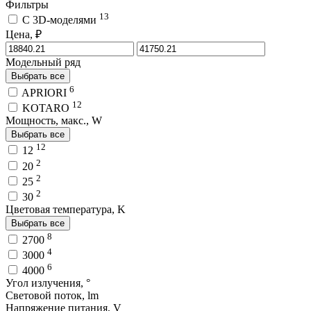
Фильтры
13
C 3D-моделями
Цена, ₽
Модельный ряд
Выбрать все
6
APRIORI
12
KOTARO
Мощность, макс., W
Выбрать все
12
12
2
20
2
25
2
30
Цветовая температура, K
Выбрать все
8
2700
4
3000
6
4000
Угол излучения, °
Световой поток, lm
Напряжение питания, V