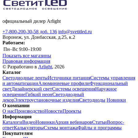
официальный дилер Arlight
+7-800-200-30-58 доб. 136
info@svetitled.ru
Воронеж, ул. Донбасская, д.25, к.2
Работаем:
Пн–Вс
9:00–19:00
Показать все магазины
Правовая информация
© Разработано в
Arlight
, 2026
Каталог
Светодиодные ленты
Источники питания
Системы управления
и автоматизации
Алюминиевые профили
Функциональный
свет
Дизайнерский свет
Системы освещения
Наружное
освещение
Гибкий неон
Светодиодный
декор
Электроустановочные изделия
Светодиоды
Новинки
О компании
О нас
Производство
Новости
Проекты
Информация
Каталоги
Видео
Новинки
Архив вебинаров
Статьи
Вопрос-
ответ
Калькуляторы
Схемы монтажа
Файлы и программы
Покупателям