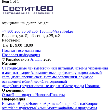
Item 1 of 1
официальный дилер Arlight
+7-800-200-30-58 доб. 136
info@svetitled.ru
Воронеж, ул. Донбасская, д.25, к.2
Работаем:
Пн–Вс
9:00–19:00
Показать все магазины
Правовая информация
© Разработано в
Arlight
, 2026
Каталог
Светодиодные ленты
Источники питания
Системы управления
и автоматизации
Алюминиевые профили
Функциональный
свет
Дизайнерский свет
Системы освещения
Наружное
освещение
Гибкий неон
Светодиодный
декор
Электроустановочные изделия
Светодиоды
Новинки
О компании
О нас
Производство
Новости
Проекты
Информация
Каталоги
Видео
Новинки
Архив вебинаров
Статьи
Вопрос-
ответ
Калькуляторы
Схемы монтажа
Файлы и программы