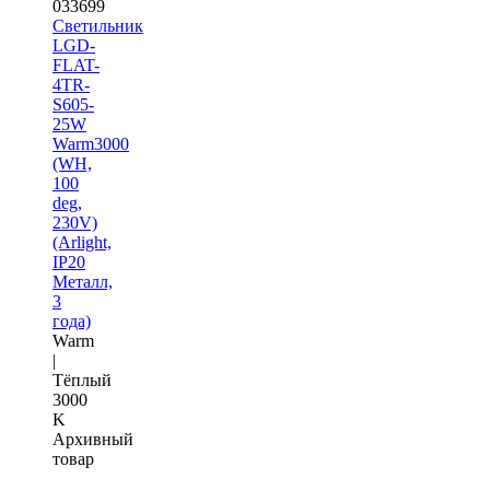
033699
Светильник
LGD-
FLAT-
4TR-
S605-
25W
Warm3000
(WH,
100
deg,
230V)
(Arlight,
IP20
Металл,
3
года)
Warm
|
Тёплый
3000
K
Архивный
товар