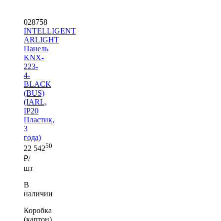
028758
INTELLIGENT
ARLIGHT
Панель
KNX-
223-
4-
BLACK
(BUS)
(IARL,
IP20
Пластик,
3
года)
50
22 542
₽/
шт
В
наличии
Коробка
(картон)