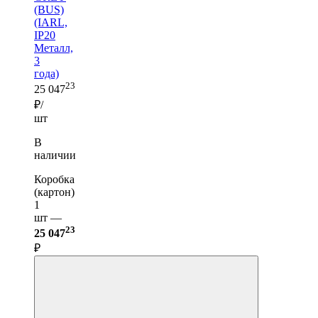
(BUS)
(IARL,
IP20
Металл,
3
года)
23
25 047
₽/
шт
В
наличии
Коробка
(картон)
1
шт —
23
25 047
₽