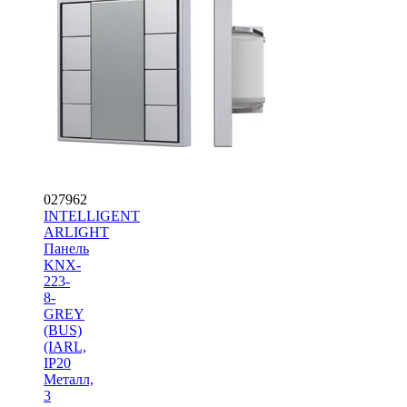
027962
INTELLIGENT
ARLIGHT
Панель
KNX-
223-
8-
GREY
(BUS)
(IARL,
IP20
Металл,
3