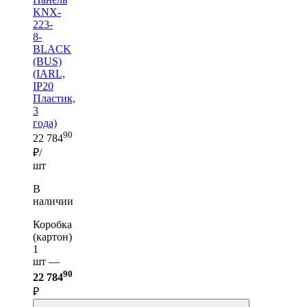
KNX-
223-
8-
BLACK
(BUS)
(IARL,
IP20
Пластик,
3
года)
90
22 784
₽/
шт
В
наличии
Коробка
(картон)
1
шт —
90
22 784
₽