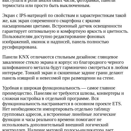
выступать в роли аналоговых часов, фоторамки, панели
термостата или просто быть выключенным.
Экран с IPS-матрицей по свойствам и характеристикам такой
же, как экран современного смартфона с яркими
насыщенными цветами. Встроенный датчик освещенности
гарантирует оптимальную и комфортную яркость и цветность.
Пользователям доступно редактирование фоновых
изображений, иконок и надписей, панель полностью
русифицирована.
Панели KNX отличаются стильным дизайном: глянцевое
закаленное стекло экрана и корпус из благородного черного
шлифованного металла будут гармонично смотреться в любом
интерьере. Тонкий экран и скошенные задние грани делают
панель изящной и невесомой при размещении на стене.
Удобная и широкая функциональность — самое главное
преимущество. Панелям не требуются шлюзы, конвертеры и
сложная настройка в отдельной программе. Вся
функциональность настраивается в основном проекте ETS.
Нет необходимости импортировать отдельно таблицу
групповых адресов, а встроенные линейные логические
функции и часы реального времени помогают не
использовать дополнительный внешний логический
контроллер. Наличие матовой полосы-индикатора дает