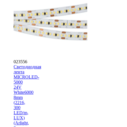
023556
Светодиодная
лента
MICROLED-
5000
24V
White6000
8mm
(2216,
300
LED/m,
LUX)
(Arlight,