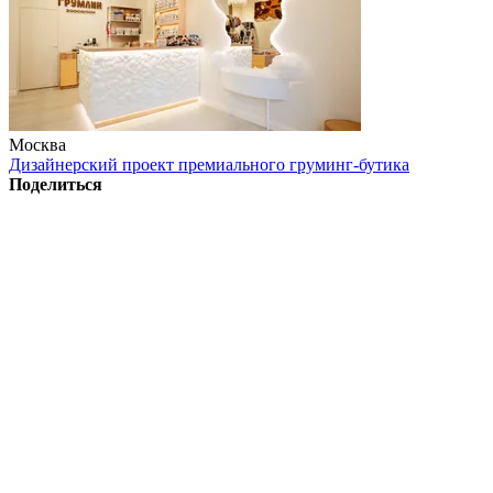
Москва
Дизайнерский проект премиального груминг-бутика
Поделиться