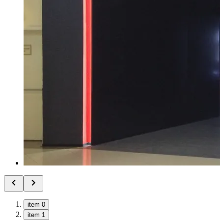
item 0
item 1