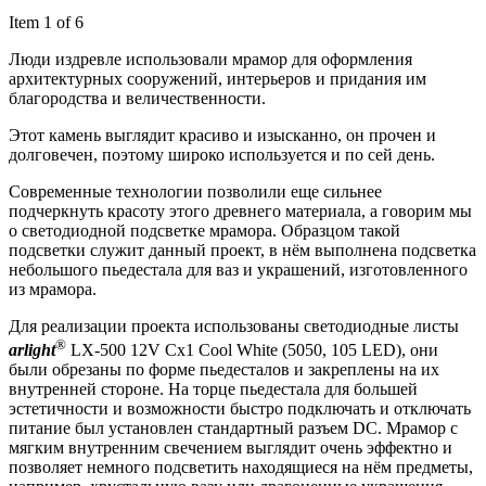
Item 1 of 6
Люди издревле использовали мрамор для оформления
архитектурных сооружений, интерьеров и придания им
благородства и величественности.
Этот камень выглядит красиво и изысканно, он прочен и
долговечен, поэтому широко используется и по сей день.
Современные технологии позволили еще сильнее
подчеркнуть красоту этого древнего материала, а говорим мы
о светодиодной подсветке мрамора. Образцом такой
подсветки служит данный проект, в нём выполнена подсветка
небольшого пьедестала для ваз и украшений, изготовленного
из мрамора.
Для реализации проекта использованы светодиодные листы
®
arlight
LX-500 12V Cx1 Cool White (5050, 105 LED), они
были обрезаны по форме пьедесталов и закреплены на их
внутренней стороне. На торце пьедестала для большей
эстетичности и возможности быстро подключать и отключать
питание был установлен стандартный разъем DC. Мрамор с
мягким внутренним свечением выглядит очень эффектно и
позволяет немного подсветить находящиеся на нём предметы,