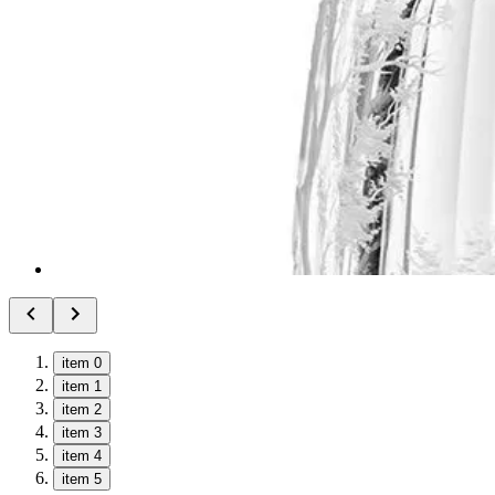
item 0
item 1
item 2
item 3
item 4
item 5