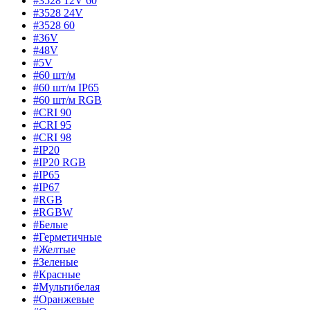
#3528 12V 60
#3528 24V
#3528 60
#36V
#48V
#5V
#60 шт/м
#60 шт/м IP65
#60 шт/м RGB
#CRI 90
#CRI 95
#CRI 98
#IP20
#IP20 RGB
#IP65
#IP67
#RGB
#RGBW
#Белые
#Герметичные
#Желтые
#Зеленые
#Красные
#Мультибелая
#Оранжевые