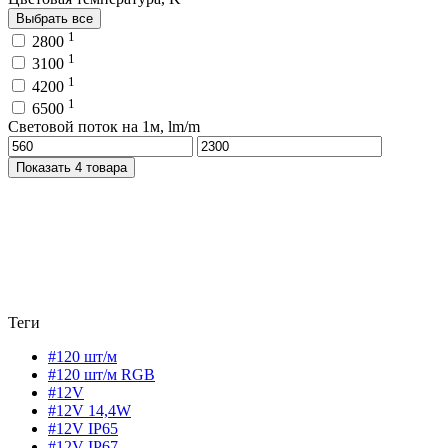
Выбрать все
1
2800
1
3100
1
4200
1
6500
Световой поток на 1м, lm/m
Показать 4 товара
Теги
#120 шт/м
#120 шт/м RGB
#12V
#12V 14,4W
#12V IP65
#12V IP67