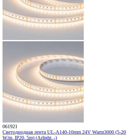
061921
Светодиодная лента UL-A140-10mm 24V Warm3000 (5-20
W/m, IP20, 5m) (Arlight, -)