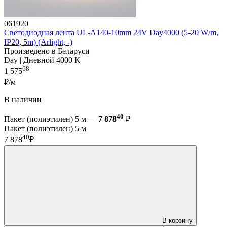
061920
Светодиодная лента UL-A140-10mm 24V Day4000 (5-20 W/m,
IP20, 5m) (Arlight, -)
Произведено в Беларуси
Day | Дневной 4000 K
68
1 575
₽/м
В наличии
40
Пакет (полиэтилен) 5 м —
7 878
₽
Пакет (полиэтилен) 5 м
40
7 878
₽
В корзину