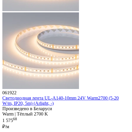
061922
Светодиодная лента UL-A140-10mm 24V Warm2700 (5-20
W/m, IP20, 5m) (Arlight, -)
Произведено в Беларуси
Warm | Тёплый 2700 K
68
1 575
₽/м